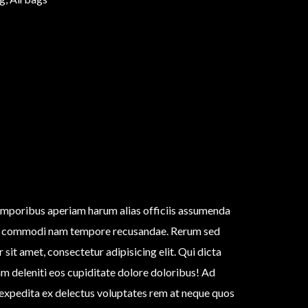
 temporibus aperiam harum alias officiis assumenda
quod commodi nam tempore recusandae. Rerum sed
it amet, consectetur adipisicing elit. Qui dicta
m deleniti eos cupiditate dolore doloribus! Ad
expedita ex delectus voluptates rem at neque quos