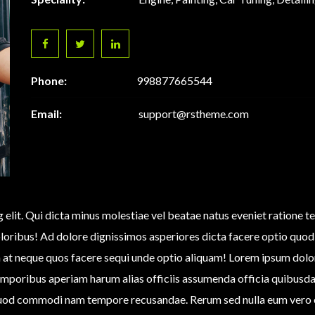
Phone:
998877665544
Email:
support@rstheme.com
g elit. Qui dicta minus molestiae vel beatae natus eveniet ratione
doloribus! Ad dolore dignissimos asperiores dicta facere optio 
at neque quos facere sequi unde optio aliquam! Lorem ipsum dolor s
emporibus aperiam harum alias officiis assumenda officia quibusda
 quod commodi nam tempore recusandae. Rerum sed nulla eum vero 