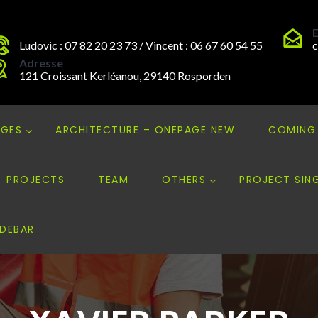
E
Ludovic : 07 82 20 23 73 / Vincent : 06 67 60 54 55
c
Adresse
121 Croissant Kerléanou, 29140 Rosporden
GES
ARCHITECTURE – ONEPAGE NEW
COMING
PROJECTS
TEAM
OTHERS
PROJECT SING
IDEBAR