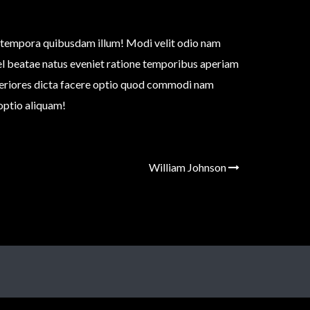
 tempora quibusdam illum! Modi velit odio nam
 vel beatae natus eveniet ratione temporibus aperiam
speriores dicta facere optio quod commodi nam
optio aliquam!
William Johnson