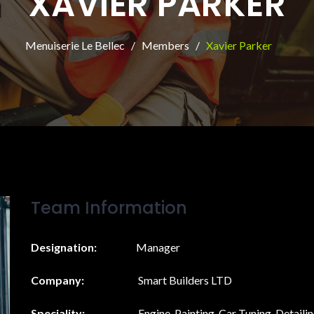
XAVIER PARKER
Menuiserie Le Bellec
Members
Xavier Parker
Team Information
Designation:
Manager
Company:
Smart Builders LTD
Speciality:
Engine, Painting, Car Tuning, Detaili