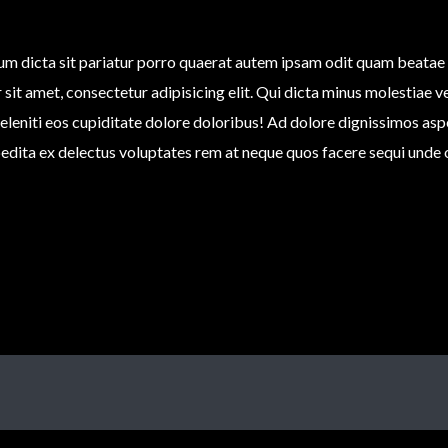
um dicta sit pariatur porro quaerat autem ipsam odit quam beatae
 sit amet, consectetur adipisicing elit. Qui dicta minus molestiae
deleniti eos cupiditate dolore doloribus! Ad dolore dignissimos a
dita ex delectus voluptates rem at neque quos facere sequi unde 