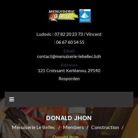
Ludovic : 07 82 20 23 73 / Vincent
: 06 67 60 54 55
Email
contact@menuiserie-lebellec.bzh
Adresse
121 Croissant Kerléanou, 29140
Rosporden
DONALD JHON
Menuiserie Le Bellec
Members
Construction
Donald Jhon