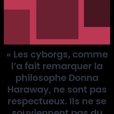
« Les cyborgs, comme
l’a fait remarquer la
philosophe Donna
Haraway, ne sont pas
respectueux. Ils ne se
souviennent pas du