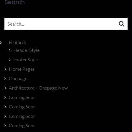
Search
Search
for:
Features
Header Style
Footer Style
Home Pages
Onepages
Architecture – Onepage New
Coming Soon
Coming Soon
Coming Soon
Coming Soon